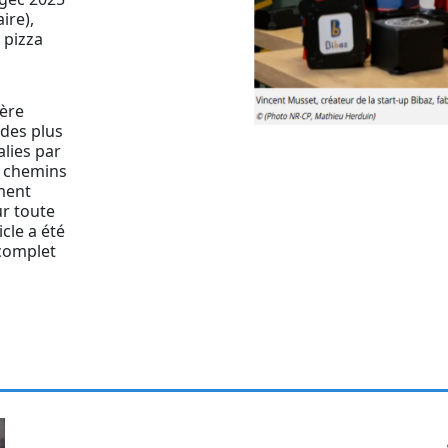
ire),
 pizza
nère
 des plus
lies par
s chemins
ement
ur toute
cle a été
 complet