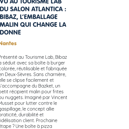
VU AU TOURISME LAB
DU SALON ATLANTICA :
BIBAZ, L’EMBALLAGE
MALIN QUI CHANGE LA
DONNE
Nantes
Présenté au Tourisme Lab, Bibaz
a séduit avec sa boîte à burger
colorée, réutilisable et fabriquée
en Deux-Sèvres. Sans charnière,
elle se clipse facilement et
s’accompagne du Bazket, un
petit récipient malin pour frites
ou nuggets. Imaginé par Vincent
Musset pour lutter contre le
gaspillage, le concept allie
praticité, durabilité et
fidélisation client. Prochaine
étape ? Une boîte à pizza