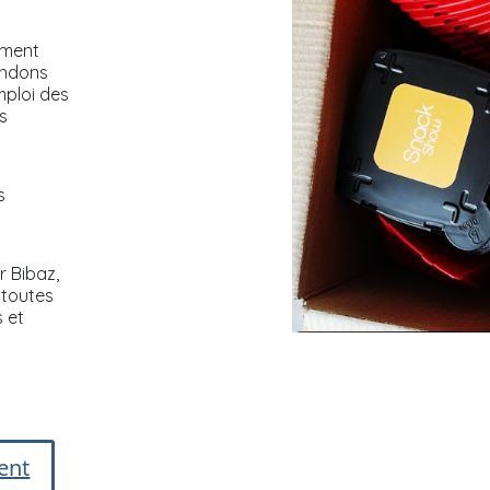
ement
endons
mploi des
s
s
r Bibaz,
 toutes
s et
ent