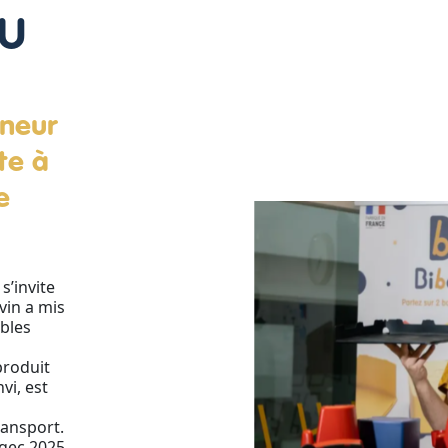
TU
eneur
te à
e
s’invite
vin a mis
ables
produit
vi, est
ransport.
Agec 2025