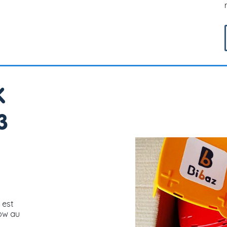
K
3
 est
how au