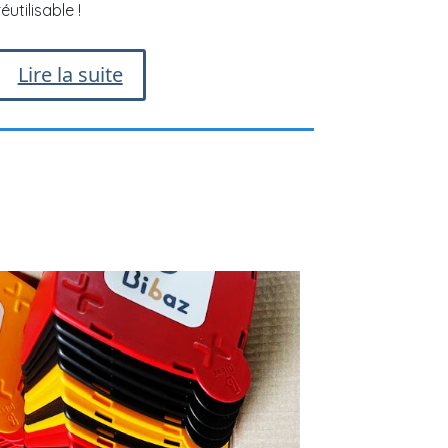
réutilisable !
Lire la suite