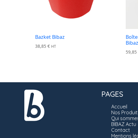
Bazket Bibaz
Boîte
Biba
38,85
€
HT
59,8
PAGES
Accueil
Nos Produit
Qui sommes
BIBAZ Actu
Contact
Mentions lé