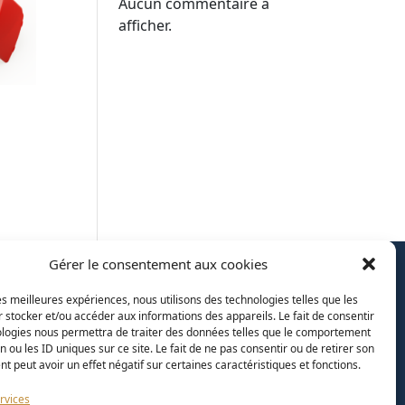
Aucun commentaire à
afficher.
Gérer le consentement aux cookies
EZ-NOUS!
Designé par
Graine de
Cactus
et
Aki
, développé
les meilleures expériences, nous utilisons des technologies telles que les
par
Dewey et
Aki
 stocker et/ou accéder aux informations des appareils. Le fait de consentir
ologies nous permettra de traiter des données telles que le comportement
n ou les ID uniques sur ce site. Le fait de ne pas consentir ou de retirer son
 peut avoir un effet négatif sur certaines caractéristiques et fonctions.
rvices