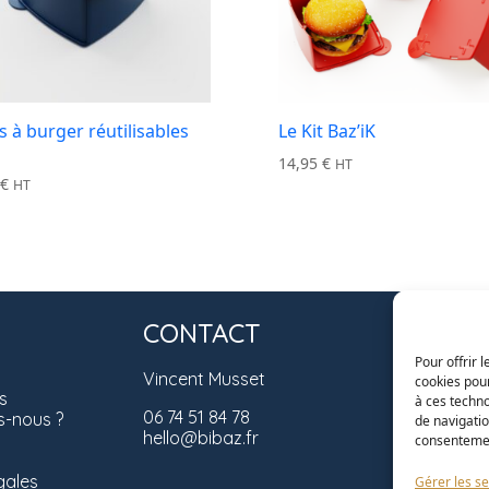
s à burger réutilisables
Le Kit Baz’iK
z
14,95
€
HT
5
€
HT
CONTACT
SUIV
Pour offrir 
Vincent Musset
cookies pour
s
à ces techn
06 74 51 84 78
-nous ?
de navigatio
hello@bibaz.fr
consentement
gales
Gérer les se