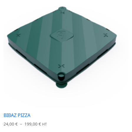
BIBAZ PIZZA
Plage
24,00
€
–
199,00
€
HT
de