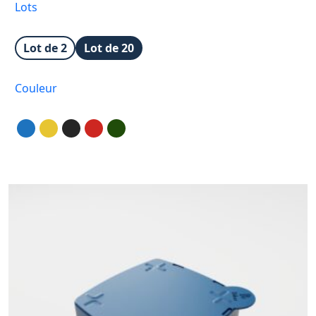
Lots
prix :
24,00 €
à
Lot de 2
Lot de 20
199,00 €
Couleur